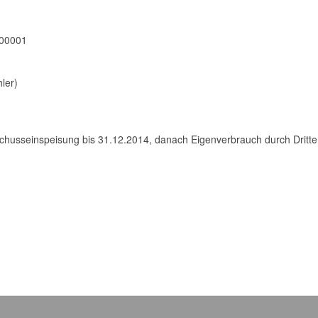
800001
ler)
husseinspeisung bis 31.12.2014, danach Eigenverbrauch durch Dritte