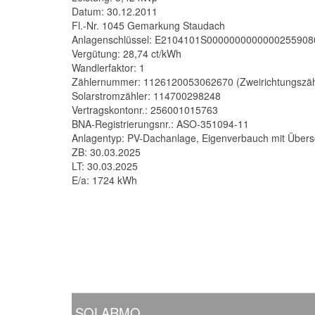
Datum: 30.12.2011
Fl.-Nr. 1045 Gemarkung Staudach
Anlagenschlüssel: E2104101S000000000000025590
Vergütung: 28,74 ct/kWh
Wandlerfaktor: 1
Zählernummer: 1126120053062670 (Zweirichtungszäh
Solarstromzähler: 114700298248
Vertragskontonr.: 256001015763
BNA-Registrierungsnr.: ASO-351094-11
Anlagentyp: PV-Dachanlage, Eigenverbauch mit Übersc
ZB: 30.03.2025
LT: 30.03.2025
E/a: 1724 kWh
SOLARMO