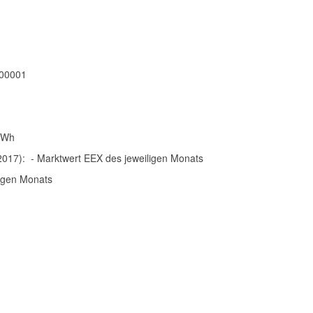
00001
/kWh
017): - Marktwert EEX des jeweiligen Monats
ligen Monats