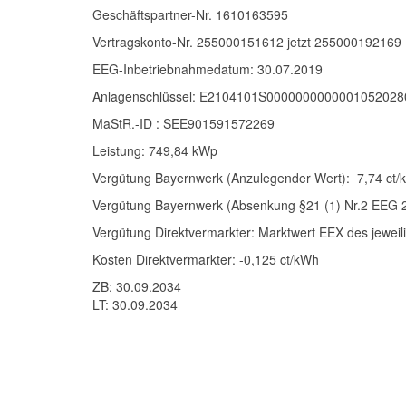
Geschäftspartner-Nr. 1610163595
Vertragskonto-Nr. 255000151612 jetzt 255000192169
EEG-Inbetriebnahmedatum: 30.07.2019
Anlagenschlüssel:
E2104101S0000000000001052028
MaStR.-ID : SEE901591572269
Leistung: 749,84 kWp
Vergütung Bayernwerk (Anzulegender Wert): 7,74 ct
Vergütung Bayernwerk (Absenkung §21 (1) Nr.2 EEG 2
Vergütung Direktvermarkter: Marktwert EEX des jewei
Kosten Direktvermarkter: -0,125 ct/kWh
ZB: 30.09.2034
LT: 30.09.2034