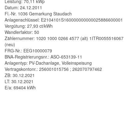
Leistung: 70,11 kWp
Datum: 24.12.2011
Fl.-Nr. 1036 Gemarkung Staudach
Anlagenschlüssel: E2104101S160000000000025886600001
Vergütung: 27,93 ct/kWh
Wandlerfaktor: 50
Zählernummer: 1020 1000 0266 4577 (alt) 1ITR0055516067
(neu)
FRG-Nr.: EEG10000079
BNA-Registrierungsnr.: ASO-653139-11
Anlagentyp: PV-Dachanlage, Volleinspeisung
Vertragskontonr.: 256001015756 ; 262070797462
ZB: 30.12.2021
LT: 30.12.2021
E/a: 69404 kWh
KE
RSCHER.ING